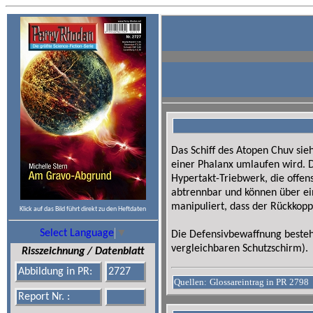
Das Schiff des Atopen Chuv sie
einer Phalanx umlaufen wird. 
Hypertakt-Triebwerk, die offen
abtrennbar und können über ei
manipuliert, dass der Rückkopp
Klick auf das Bild führt direkt zu den Heftdaten
Select Language
▼
Die Defensivbewaffnung beste
vergleichbaren Schutzschirm).
Risszeichnung / Datenblatt
Abbildung in PR:
2727
Quellen:
Glossareintrag in PR 2798
Report Nr. :