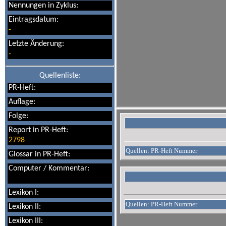
Nennungen in Zyklus:
Eintragsdatum:
-
Letzte Änderung:
-
Quellenliste:
PR-Heft:
Auflage:
Folge:
Report in PR-Heft:
2798
Quellen: PR-Heft Nummer
Glossar in PR-Heft:
Computer / Kommentar:
Lexikon I:
Quellen: PR-Heft Nummer
Lexikon II:
Lexikon III: