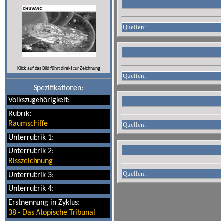
Quellen:
Klick auf das Bild führt direkt zur Zeichnung
Quellen:
Spezifikationen:
Volkszugehörigkeit:
Rubrik:
Raumschiffe
Quellen:
Unterrubrik 1:
Unterrubrik 2:
Risszeichnung
Quellen:
Unterrubrik 3:
Unterrubrik 4:
Erstnennung in Zyklus:
38
-
Das Atopische Tribunal