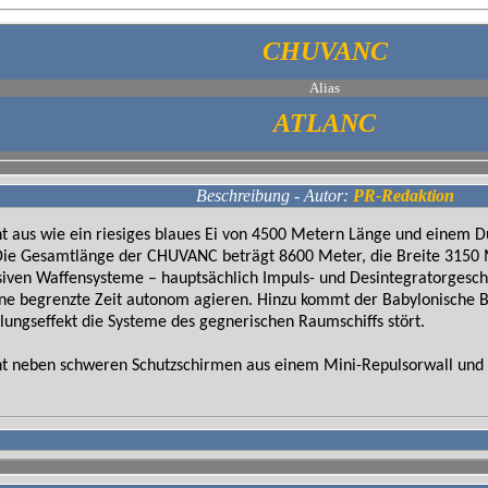
CHUVANC
Alias
ATLANC
Beschreibung - Autor:
PR-Redaktion
ht aus wie ein riesiges blaues Ei von 4500 Metern Länge und einem 
Die Gesamtlänge der CHUVANC beträgt 8600 Meter, die Breite 3150 Me
siven Waffensysteme – hauptsächlich Impuls- und Desintegratorgesch
ne begrenzte Zeit autonom agieren. Hinzu kommt der Babylonische B
lungseffekt die Systeme des gegnerischen Raumschiffs stört.
ht neben schweren Schutzschirmen aus einem Mini-Repulsorwall und