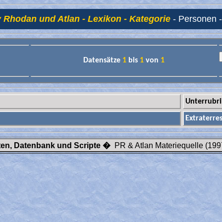
 Rhodan und Atlan - Lexikon - Kategorie
- Personen -
Datensätze
1
bis
1
von
1
Unterrubri
Extraterres
iten, Datenbank und Scripte �
PR & Atlan Materiequelle (199