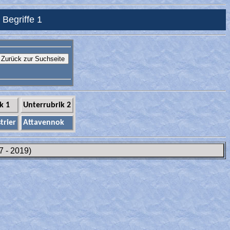
 Begriffe 1
k 1
Unterrubrik 2
trier
Attavennok
7 - 2019)