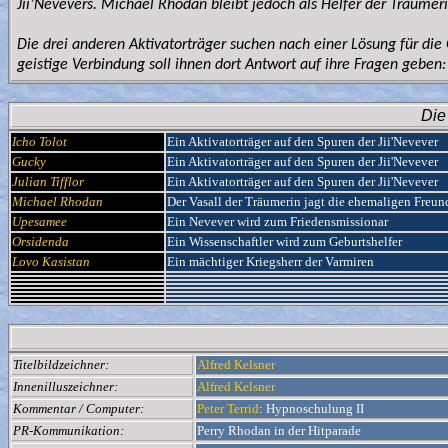
Jii’Nevevers. Michael Rhodan bleibt jedoch als Helfer der Träumeri
Die drei anderen Aktivatorträger suchen nach einer Lösung für die 
geistige Verbindung soll ihnen dort Antwort auf ihre Fragen g
Die
Icho Tolot
Ein Aktivatorträger auf den Spuren der Jii'Nevever
Gucky
Ein Aktivatorträger auf den Spuren der Jii'Nevever
Julian Tifflor
Ein Aktivatorträger auf den Spuren der Jii'Nevever
Michael Rhodan
Der Vasall der Träumerin jagt die ehemaligen Freun
Upesamee
Ein Nevever wird zum Friedensmissionar
Orsidenda
Ein Wissenschaftler wird zum Geburtshelfer
Lovo Kasistan
Ein mächtiger Kriegsherr der Varmiren
Titelbildzeichner:
Alfred Kelsner
Innenilluszeichner:
Alfred Kelsner
Kommentar / Computer:
Peter Terrid
: Hypnoschulung II
PR-Kommunikation:
Perry Rhodan in der Hitparade