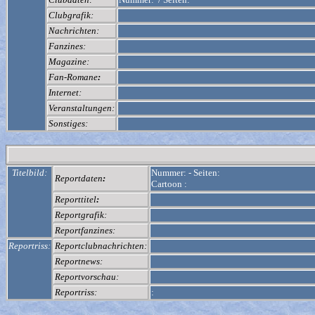
Clubgrafik:
Nachrichten:
Fanzines:
Magazine:
Fan-Romane
:
Internet:
Veranstaltungen:
Sonstiges:
Titelbild:
Nummer:
-
Seiten:
Reportdaten
:
Cartoon :
Reporttitel
:
Reportgrafik:
Reportfanzines:
Reportriss:
Reportclubnachrichten:
Reportnews:
Reportvorschau:
Reportriss:
: