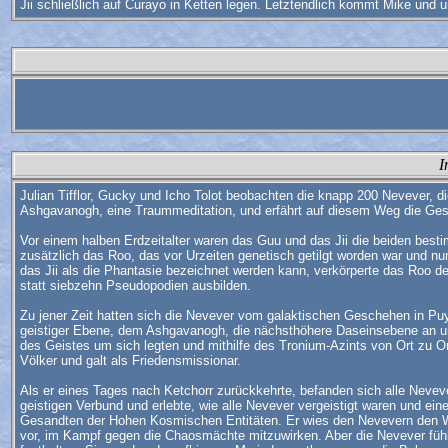
Jii schließlich auf Curayo in Ketten legen. Letztendlich kommt Mike und 
I
Julian Tifflor, Gucky und Icho Tolot beobachten die knapp 200 Nevever, d
Ashgavanogh, eine Traummeditation, und erfährt auf diesem Weg die Ges
Vor einem halben Erdzeitalter waren das Guu und das Jii die beiden b
zusätzlich das Roo, das vor Urzeiten genetisch getilgt worden war und nur
das Jii als die Phantasie bezeichnet werden kann, verkörperte das Roo d
statt siebzehn Pseudopodien ausbilden.
Zu jener Zeit hatten sich die Nevever vom galaktischen Geschehen in Puy
geistiger Ebene, dem Ashgavanogh, die nächsthöhere Daseinsebene an u
des Geistes um sich legten und mithilfe des Tronium-Azints von Ort zu Or
Völker und galt als Friedensmissionar.
Als er eines Tages nach Ketchorr zurückkehrte, befanden sich alle Neve
geistigen Verbund und erlebte, wie alle Nevever vergeistigt waren und ei
Gesandten der Hohen Kosmischen Entitäten. Er wies den Nevevern den Weg,
vor, im Kampf gegen die Chaosmächte mitzuwirken. Aber die Nevever fühlten