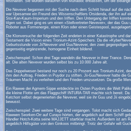
festhalten. Sie wurden daraufhin von Muriadoc entlassen, um die Belange 
Die Nevever begannen mit der Suche nach dem Schritt hinauf auf die nächs
war Upesamee ein Freund des Wissenschaftlers Orsidenda, der ihn auf ei
Stoi-Kan-Kaum-Imperium und den Iriffen. Den Untergang der Iriffen konnte
tilgen sei. Dabei ging es um einen »Stellvertreter-Nevever«, der das Guu 
Roboter aus Formenergie, einen Klon oder einen Geistespool, ausgelagert
Die Klonversuche der folgenden Zeit endeten in einer Katastrophe und da
Testament die Vision eines Tronium-Azint-Speichers. Da die »Kyber'Never
Geburtsstunde von Jii'Nevever und Guu'Nevever, den zwei gegenpoligen Wes
gegenseitig ergänzende, homogene Einheit bildend.
Zwischenspiel: Schon drei Tage wandeln die Nevever in ihrer Trance. Dere
alt. Die alten Nevever wurden selbst bis zu 10.000 Jahre alt.
Das Doppelwesen bestand nur noch zu 20 Prozent aus Tronium-Azint, der
ihm den Auftrag, Frieden in Puydor zu stiften. Jii-Guu'Nevever hatte di
Träumen Macht zu verleihen und den Frieden umzusetzen. Da große Meng
Ein Rawwe der Agmem-Sippe entdeckte im Osten Puydors die Welt Paliku, 
die kleine Flotte um das Flaggschiff INTURA-TAR machte sich bereit. Da
Ketchorr selbst degenerierten die Nevever, weil sie ihr Guu und Jii eing
bewusst.
Zwischenspiel: Zwei weitere Tage sind vergangen. Tolot macht sich G
Rawwen Seorken-Orr auf Curayo hörten, der angeblich auf dem Schiff geb
Händler Hotch-Kotta seine MAJJETT startklar macht. Außerdem ist am 
angeblich Hilfsgüter von den Ginkoos mitbringt. Trotz der Gefahr will G