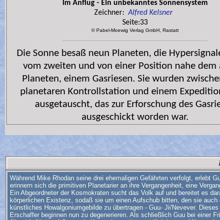
Im Anflug - Ein unbekanntes Sonnensystem
Zeichner:
Alfred Kelsner
Seite:33
© Pabel-Moewig Verlag GmbH, Rastatt
Die Sonne besaß neun Planeten, die Hypersigna
vom zweiten und von einer Position nahe dem
Planeten, einem Gasriesen. Sie wurden zwische
planetaren Kontrollstation und einem Expeditio
ausgetauscht, das zur Erforschung des Gasri
ausgeschickt worden war.
Während Mike Rhodan seine drei ehemaligen Gefährten verfolgt, erlebt G
erinnern sich die primitiven Planetarier an ihre Vergangenheit, eine Verga
Ein Abgeordneter der Kosmokraten sucht das Volk auf und bereitet es dara
körperlichen Existenz, sodaß sie um einen Aufschub bitten, den sie auch
künstliches Howalgoniumgebilde zu übertragen - Guu- Jii'Nevever. Dieses
Erschaffer beginnen nun zu degenerieren. Als schließlich Guu bei einer F