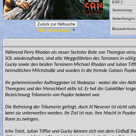
EAN 2:
Ausstattung:
Anmerkungen:
Besonderheite
Select Language
▼
Während Perry Rhodan als neuer Sechster Bote von Thoregon vers
SOL wiederzufinden, sind alte Weggefährten des Terraners in völli
Gucky sowie den beiden Terranern Michael Rhodan und Julian Tiff
heimatlichen Milchstraße und wurden in die fremde Galaxis Puydor
Ihr geheimnisvoller Auftraggeber ist Shabazza - wobei die vier Akt
Thoregons und der Menschheit aktiv ist. Er hat die Galaktiker losg
Bezeichnung Träumerin von Puydor bekannt war.
Die Befreiung der Träumerin gelingt, doch Jii’Nevever ist nicht so
kann sie unterworfen werden. Ihr Ziel ist nun, ihre Macht in Puydo
Bann zu zwingen.
Icho Tolot, Julian Tifflor und Gucky können sich von dem Einfluß S