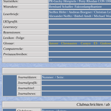
Statistiken:
PR-Gucky Hörspiele / Perry Rhodan CON 199
Witzrakete:
Bernhard Schaffer: Faktordampfbarriere
Steffen Höfer / Andreas Boegner / Christian L
Leserbriefe:
Alexander Nofftz / Bärbel Arndt / Michael Wo
LKSgrafik:
Leserstory:
Rezensionen:
Lexikon
- Folge:
Glossar:
Arrorer
Chronauten
Curayo
ES
Ginkoo
Computerecke:
Preisauschreiben:
:
-
Journaldaten:
Nummer:
/
Seite:
Journalgrafik:
Journaltitel:
Journalnews:
Clubnachrichten / a
Clubdaten:
Nummer:
/
Seiten: