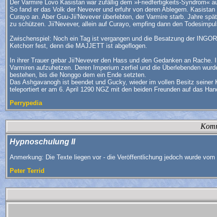
Der Varmire Lovo Kasistan war zufällig dem »Friedfertigkeits-Syndrom« 
So fand er das Volk der Nevever und erfuhr von deren Ablegern. Kasistan l
Curayo an. Aber Guu-Jii'Nevever überlebten, der Varmire starb. Jahre s
zu schützen. Jii'Nevever, allein auf Curayo, empfing dann den Todesimpu
Zwischenspiel: Noch ein Tag ist vergangen und die Besatzung der INGORUE
Ketchorr fest, denn die MAJJETT ist abgeflogen.
In ihrer Trauer gebar Jii'Nevever den Hass und den Gedanken an Rache. 
Varmiren aufzuhetzen. Deren Imperium zerfiel und die Überlebenden wurde
bestehen, bis die Nonggo dem ein Ende setzten.
Das Ashgavanogh ist beendet und Gucky, wieder im vollen Besitz seiner
teleportiert er am 6. April 1290 NGZ mit den beiden Freunden auf das Hand
Perrypedia
Komm
Hypnoschulung II
Anmerkung: Die Texte liegen vor - die Veröffentlichung jedoch wurde vom 
Peter Terrid