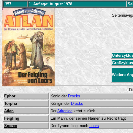
357.
1. Auflage: August 1978
Se
Seitennavig
Unterzyklu
Großzyklu
Weitere An
Di
Ephor
König der
Drocks
Torpha
Königin der
Drocks
Atlan
Der
Arkonide
kehrt zurück
Feigling
Ein Mann, der seinen Namen zu Recht trägt
Sperco
Der Tyrann fliegt nach
Loors