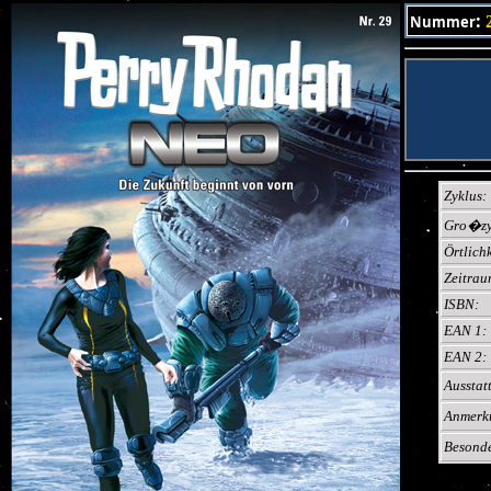
:
Nummer
Zyklus:
Gro�zy
Örtlichk
Zeitrau
ISBN:
EAN 1:
EAN 2:
Ausstat
Anmerk
Besonde