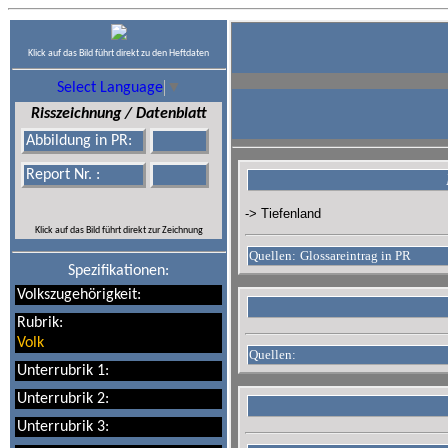
Klick auf das Bild führt direkt zu den Heftdaten
Select Language
▼
Risszeichnung / Datenblatt
Abbildung in PR:
Report Nr. :
-> Tiefenland
Klick auf das Bild führt direkt zur Zeichnung
Quellen:
Glossareintrag in PR
Spezifikationen:
Volkszugehörigkeit:
Rubrik:
Volk
Quellen:
Unterrubrik 1:
Unterrubrik 2:
Unterrubrik 3: