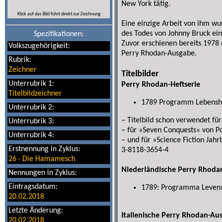
New York tätig.
Klick auf das Bild führt direkt zur Zeichnung
Eine einzige Arbeit von ihm wu
des Todes von Johnny Bruck ei
Spezifikationen:
Zuvor erschienen bereits 1978 u
Volkszugehörigkeit:
Perry Rhodan-Ausgabe.
Rubrik:
Zeichner
Titelbilder
Unterrubrik 1:
Perry Rhodan-Heftserie
Titelbildzeichner
1789 Programm Lebenshi
Unterrubrik 2:
– Titelbild schon verwendet fü
Unterrubrik 3:
– für »Seven Conquests« von P
Unterrubrik 4:
– und für »Science Fiction Jah
Erstnennung in Zyklus:
3-8118-3654-4
26
-
Die Hamamesch
Niederländische Perry Rhoda
Nennungen in Zyklus:
Eintragsdatum:
1789: Programma Leven
20.02.2018
Letzte Änderung:
Italienische Perry Rhodan-Au
20.02.2018