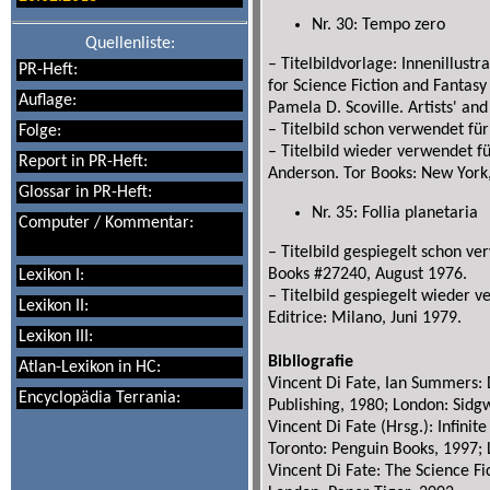
Nr. 30: Tempo zero
Quellenliste:
– Titelbildvorlage: Innenillust
PR-Heft:
for Science Fiction and Fantas
Auflage:
Pamela D. Scoville. Artists' a
– Titelbild schon verwendet fü
Folge:
– Titelbild wieder verwendet fü
Report in PR-Heft:
Anderson. Tor Books: New York
Glossar in PR-Heft:
Nr. 35: Follia planetaria
Computer / Kommentar:
– Titelbild gespiegelt schon v
Books #27240, August 1976.
Lexikon I:
– Titelbild gespiegelt wieder v
Lexikon II:
Editrice: Milano, Juni 1979.
Lexikon III:
Bibliografie
Atlan-Lexikon in HC:
Vincent Di Fate, Ian Summers: 
Encyclopädia Terrania:
Publishing, 1980; London: Sidg
Vincent Di Fate (Hrsg.): Infinit
Toronto: Penguin Books, 1997; 
Vincent Di Fate: The Science Fi