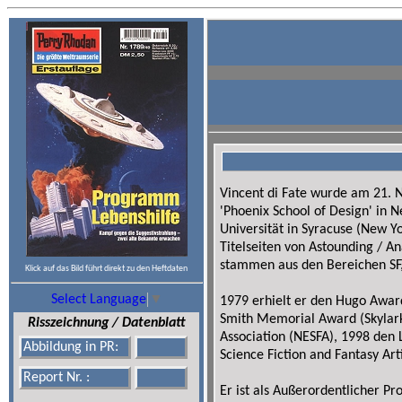
Vincent di Fate wurde am 21. 
'Phoenix School of Design' in N
Universität in Syracuse (New Yo
Titelseiten von Astounding / A
stammen aus den Bereichen SF
Klick auf das Bild führt direkt zu den Heftdaten
Select Language
▼
1979 erhielt er den Hugo Award
Smith Memorial Award (Skylark 
Risszeichnung / Datenblatt
Association (NESFA), 1998 den
Abbildung in PR:
Science Fiction and Fantasy Ar
Report Nr. :
Er ist als Außerordentlicher Pr