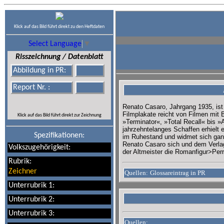
Klick auf das Bild führt direkt zu den Heftdaten
Select Language
▼
Risszeichnung / Datenblatt
Abbildung in PR:
Report Nr. :
Renato Casaro, Jahrgang 1935, ist e
Filmplakate reicht von Filmen mi
Klick auf das Bild führt direkt zur Zeichnung
»Terminator«, »Total Recall« bis 
jahrzehntelanges Schaffen erhielt 
Spezifikationen:
im Ruhestand und widmet sich ganz 
Renato Casaro sich und dem Verla
Volkszugehörigkeit:
der Altmeister die Romanfigur>Pe
Rubrik:
Zeichner
Quellen:
Glossareintrag in PR
Unterrubrik 1:
Unterrubrik 2:
Unterrubrik 3:
Quellen: