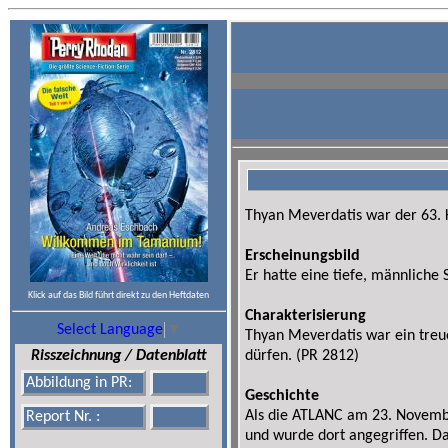
Thyan Meverdatis war der 63.
Erscheinungsbild
Er hatte eine tiefe, männliche
Klick auf das Bild führt direkt zu den Heftdaten
Charakterisierung
Select Language
▼
Thyan Meverdatis war ein tre
Risszeichnung / Datenblatt
dürfen. (PR 2812)
Abbildung in PR:
Geschichte
Als die ATLANC am 23. Novembe
Report Nr. :
und wurde dort angegriffen. Da