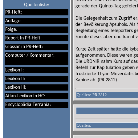
Seher Ch'Daarn festzunehmen, 
Quellenliste:
gerade der Quinto-Tag gefeiert
PR-Heft:
Die Gelegenheit zum Zugriff e
Auflage:
der Bevölkerung Apsuhols. Als
Folge:
Begleitung eines Teleporters g
konnte dieses aber unerkannt v
Report in PR-Heft:
Glossar in PR-Heft:
Kurze Zeit später hatte die kyb
Computer / Kommentar:
aufgenommen. Diese waren gera
Die URDNIR nahm Kurs auf das 
Befehl zur Kapitulation geben 
Lexikon I:
frustrierte Thyan Meverdatis b
Lexikon II:
Kabine ab. (PR 2812)
Lexikon III:
Quellen:
PR 2812
Atlan-Lexikon in HC:
Encyclopädia Terrania:
Quellen: