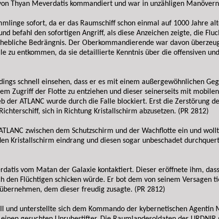
 von Thyan Meverdatis kommandiert und war in unzähligen Manövern a
mlinge sofort, da er das Raumschiff schon einmal auf 1000 Jahre al
d befahl den sofortigen Angriff, als diese Anzeichen zeigte, die Fluc
erhebliche Bedrängnis. Der Oberkommandierende war davon überzeug
alle zu entkommen, da sie detaillierte Kenntnis über die offensiven 
ings schnell einsehen, dass er es mit einem außergewöhnlichen Gegn
em Zugriff der Flotte zu entziehen und dieser seinerseits mit mobil
b der ATLANC wurde durch die Falle blockiert. Erst die Zerstörung de
chterschiff, sich in Richtung Kristallschirm abzusetzen. (PR 2812)
 ATLANC zwischen dem Schutzschirm und der Wachflotte ein und wollte
 den Kristallschirm eindrang und diesen sogar unbeschadet durchque
atis vom Matan der Galaxie kontaktiert. Dieser eröffnete ihm, dass
ch den Flüchtigen schicken würde. Er bot dem von seinem Versagen
u übernehmen, dem dieser freudig zusagte. (PR 2812)
III und unterstellte sich dem Kommando der kybernetischen Agentin 