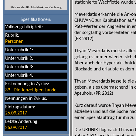
stationierte Wachflotte wurde
Klick auf das Bild führt direkt zur Zeichnung
Meverdatis erkannte die Anköm
Spezifikationen:
CHUVANC zur Kapitulation auf un
PSO-Werfer der Angreifer in 
Volkszugehörigkeit:
der sorgfältig vorbereiteten F
Rubrik:
(PR 2812)
Personen
Unterrubrik 1:
Thyan Meverdatis musste allerd
gelang es immer wieder, sich d
Unterrubrik 2:
Aber auch der Hypertakt-Antrie
Unterrubrik 3:
Blockade und erlaubte es dem Ri
Unterrubrik 4:
Thyan Meverdatis kesselte die
Erstnennung in Zyklus:
geben, als es überraschend in
39
-
Die Jenzeitigen Lande
Apsuhols. (PR 2812)
Nennungen in Zyklus:
Kurz darauf wurde Thyan Meverd
Eintragsdatum:
abziehen und auf die Suche na
26.09.2017
einen Spezialauftrag für ihn z
Letzte Änderung:
26.09.2017
Die URDNIR flog nach Thiasan 