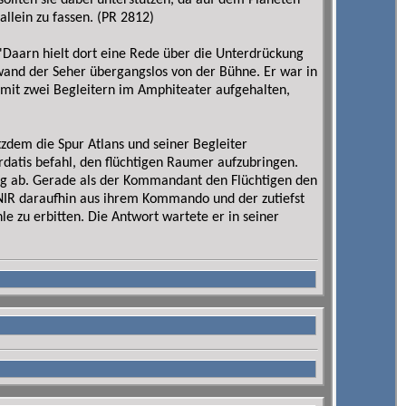
llten sie dabei unterstützen, da auf dem Planeten
llein zu fassen. (PR 2812)
'Daarn hielt dort eine Rede über die Unterdrückung
wand der Seher übergangslos von der Bühne. Er war in
 mit zwei Begleitern im Amphiteater aufgehalten,
otzdem die Spur Atlans und seiner Begleiter
tis befahl, den flüchtigen Raumer aufzubringen.
eg ab. Gerade als der Kommandant den Flüchtigen den
DNIR daraufhin aus ihrem Kommando und der zutiefst
 zu erbitten. Die Antwort wartete er in seiner