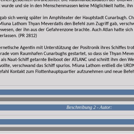
einen gesuchten Unruhestifter. Die Raumlandesoldaten der URDNIR so
 wurde und sie in den Menschenmassen keine Möglichkeit hatte, ihn a
rgab sich wenig später im Amphiteater der Hauptstadt Cunarbugh. Ch
 Miuna Lathom Thyan Meverdatis den Befehl zum Zugriff gab, versch
ewesen, der ihn aus der Gefahrenzone brachte. Auch Atlan hatte sich
erlassen. (PR 2812)
ernetische Agentin mit Unterstützung der Positronik ihres Schiffes tr
de vom Raumhafen Cunarbughs gestartet, so dass sie Thyan Meverda
als Naat-Schiff getarnte Beiboot der ATLANC und schnitt ihm den W
wollte, verschwand das Schiff spurlos. Miuna Lathom entließ die UR
efahl Kontakt zum Flottenhauptquartier aufzunehmen und neue Befehle
Beschreibung 2 - Autor: