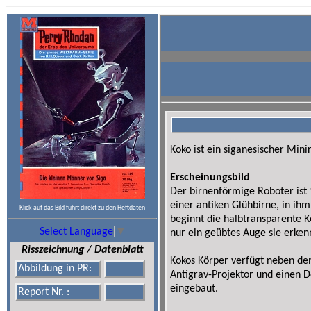
Koko ist ein siganesischer Mini
Erscheinungsbild
Der birnenförmige Roboter ist 
einer antiken Glühbirne, in ihm
Klick auf das Bild führt direkt zu den Heftdaten
beginnt die halbtransparente K
Select Language
▼
nur ein geübtes Auge sie erken
Risszeichnung / Datenblatt
Kokos Körper verfügt neben de
Abbildung in PR:
Antigrav-Projektor und einen D
eingebaut.
Report Nr. :