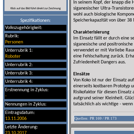
In seinem Kopf, der knapp die 
siganesischer Ultra-Transistore
Klick auf das Bild führt direkt zur Zeichnung
wohl auch biologische Komponen
Speicherkapazität von über 38 
Spezifikationen:
Volkszugehörigkeit:
Charakterisierung
Rubrik:
Im Einsatz fällt er durch eine 
Personen
siganesische und positronisch
verwendet er mit Vorliebe Rau
Unterrubrik 1:
eine Fehlschaltung zurück. Erha
Roboter
Zufriedenheit Dangers aus.
Unterrubrik 2:
Unterrubrik 3:
Einsätze
Von Koko ist nur der Einsatz a
Unterrubrik 4:
einerseits kostbaren Prototyp
Erstnennung in Zyklus:
Risikofaktor für diesen Einsatz
-
aufgrund seiner Kleinheit. Glü
tatsächlich als wichtige - wenn
Nennungen in Zyklus:
Eintragsdatum:
Quellen:
PR 169 / PR 173
13.11.2006
Letzte Änderung:
23.10.2017