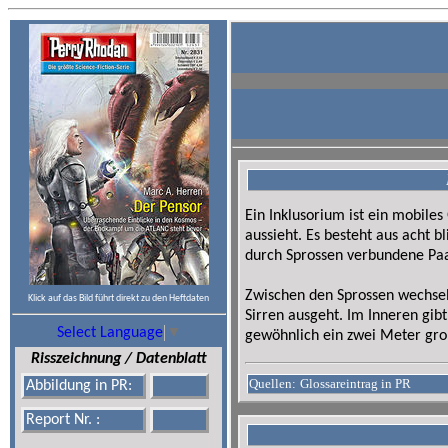
Ein Inklusorium ist ein mobile
aussieht. Es besteht aus acht b
durch Sprossen verbundene Pa
Zwischen den Sprossen wechsel
Klick auf das Bild führt direkt zu den Heftdaten
Sirren ausgeht. Im Inneren gibt
Select Language
▼
gewöhnlich ein zwei Meter groß
Risszeichnung / Datenblatt
Quellen:
Glossareintrag in PR
Abbildung in PR:
Report Nr. :