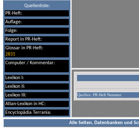
Quellenliste:
PR-Heft:
Auflage:
Folge:
Report in PR-Heft:
Glossar in PR-Heft:
2831
Computer / Kommentar:
Lexikon I:
Lexikon II:
Quellen: PR-Heft Nummer
Lexikon III:
Atlan-Lexikon in HC:
Encyclopädia Terrania:
Alle Seiten, Datenbanken und Sc