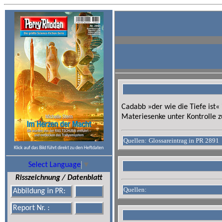
Cadabb »der wie die Tiefe ist«
Materiesenke unter Kontrolle z
Quellen:
Glossareintrag in PR 2891
Klick auf das Bild führt direkt zu den Heftdaten
Select Language
▼
Risszeichnung / Datenblatt
Quellen:
Abbildung in PR:
Report Nr. :