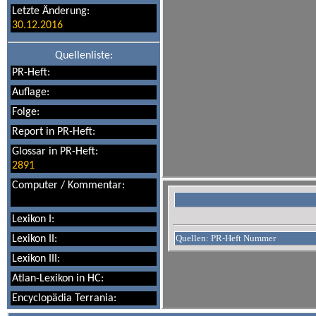
Letzte Änderung:
30.12.2016
Quellenliste:
PR-Heft:
Auflage:
Folge:
Report in PR-Heft:
Glossar in PR-Heft:
2891
Computer / Kommentar:
Lexikon I:
Quellen: PR-Heft Nummer
Lexikon II:
Lexikon III:
Atlan-Lexikon in HC:
Encyclopädia Terrania: