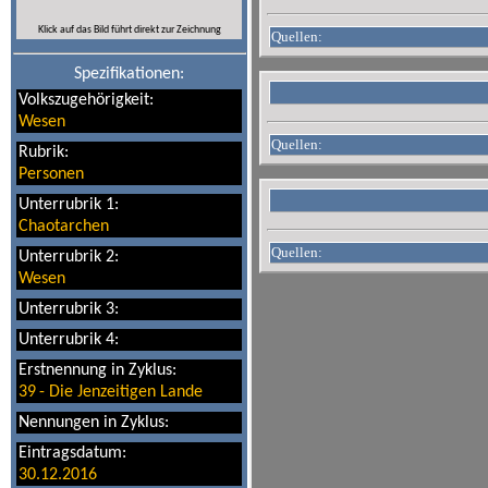
Klick auf das Bild führt direkt zur Zeichnung
Quellen:
Spezifikationen:
Volkszugehörigkeit:
Wesen
Quellen:
Rubrik:
Personen
Unterrubrik 1:
Chaotarchen
Quellen:
Unterrubrik 2:
Wesen
Unterrubrik 3:
Unterrubrik 4:
Erstnennung in Zyklus:
39
-
Die Jenzeitigen Lande
Nennungen in Zyklus:
Eintragsdatum:
30.12.2016