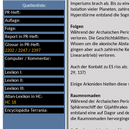
Imperiums brach ab. Bis zu ei
Quellenliste:
Isolation vieler Planeten, zahlr
PR-Heft:
Hyperstürme entstand die Sogm
Auflage:
Folgen
Folge:
Während der Archaischen Perio
Report in PR-Heft:
verloren. Die Geschichtsklitte
Wissen um die akonische Absta
Glossar in PR-Heft:
gingen aber auch zahlreiche Ke
2202 / 2247 / 2397
Linearantrieb) verloren.
Computer / Kommentar:
Auch der Kontakt zu ES riss ab
Lexikon I:
29, 137)
Lexikon II:
Einige Arkoniden hielten diese 
Lexikon III:
Raumnomaden
Atlan-Lexikon in HC:
Während der Archaischen Period
HC 18
Sphärenschiff der Gijahthrakos
Encyclopädia Terrania:
entstand eine auf Dagor und de
die Raumnomaden hervorgingen. 