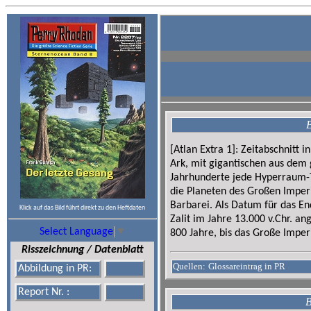
B
[Atlan Extra 1]: Zeitabschnitt
Ark, mit gigantischen aus dem
Jahrhunderte jede Hyperraum-
die Planeten des Großen Imperi
Barbarei. Als Datum für das En
Klick auf das Bild führt direkt zu den Heftdaten
Zalit im Jahre 13.000 v.Chr. a
Select Language
▼
800 Jahre, bis das Groß
Risszeichnung / Datenblatt
Quellen:
Glossareintrag in PR
Abbildung in PR:
Report Nr. :
B