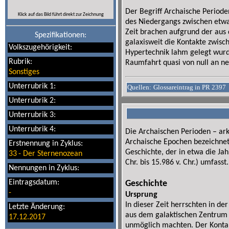
Der Begriff Archaische Periode
Klick auf das Bild führt direkt zur Zeichnung
des Niedergangs zwischen etwa 
Zeit brachen aufgrund der au
Spezifikationen:
galaxisweit die Kontakte zwis
Volkszugehörigkeit:
Hypertechnik lahm gelegt wurd
Rubrik:
Raumfahrt quasi von null an n
Sonstiges
Unterrubrik 1:
Quellen:
Glossareintrag in PR 2397
Unterrubrik 2:
Unterrubrik 3:
Unterrubrik 4:
Die Archaischen Perioden – ark
Archaische Epochen bezeichnet 
Erstnennung in Zyklus:
Geschichte, der in etwa die Jah
33
-
Der Sternenozean
Chr. bis 15.986 v. Chr.) umfasst
Nennungen in Zyklus:
Eintragsdatum:
Geschichte
-
Ursprung
In dieser Zeit herrschten in d
Letzte Änderung:
aus dem galaktischen Zentrum 
17.12.2017
unmöglich machten. Der Kontak