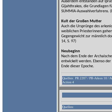
Außerdem entstanden auf Ipras
Gijahthrakos, die Grundlagen f
SUMMIA-Auswahlverfahrens. (
Kult der Großen Mutter
Auch die Ursprünge des arkoni
weiblichen Priesterinnen gehen
Gegengewicht zur männlich dom
14, S. 97)
Neubeginn
Nach dem Ende der Archaische
entwickelt werden. Ebenso der 
Ende dieser Epoche.
Quellen:
PR 2207 / PR-Arkon 10 / At
Action 4
Quellen: