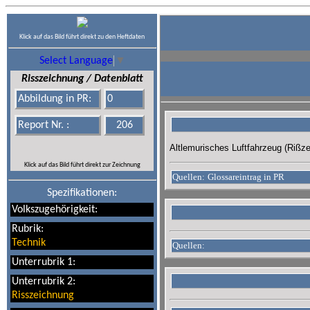
Klick auf das Bild führt direkt zu den Heftdaten
Select Language
▼
Risszeichnung / Datenblatt
Abbildung in PR:
0
Report Nr. :
206
Altlemurisches Luftfahrzeug (Rißze
Klick auf das Bild führt direkt zur Zeichnung
Quellen:
Glossareintrag in PR
Spezifikationen:
Volkszugehörigkeit:
Rubrik:
Technik
Quellen:
Unterrubrik 1:
Unterrubrik 2:
Risszeichnung