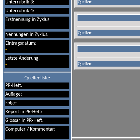
Quellen:
Unterrubrik 3:
Unterrubrik 4:
Erstnennung in Zyklus:
-
Quellen:
Nennungen in Zyklus:
Eintragsdatum:
-
Letzte Änderung:
Quellen:
-
Quellenliste:
PR-Heft:
Auflage:
Folge:
Report in PR-Heft:
Glossar in PR-Heft:
Computer / Kommentar: