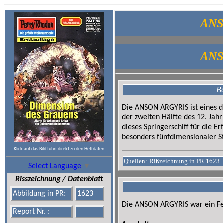
ANS
ANS
Be
Die ANSON ARGYRIS ist eines de
der zweiten Hälfte des 12. Ja
dieses Springerschiff für die E
besonders fünfdimensionaler St
Klick auf das Bild führt direkt zu den Heftdaten
Quellen:
Rißzeichnung in PR 1623
Select Language
▼
Risszeichnung / Datenblatt
Abbildung in PR:
1623
Die ANSON ARGYRIS war ein Fer
Report Nr. :