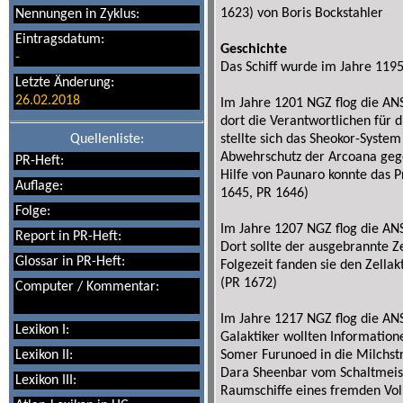
1623) von Boris Bockstahler
Nennungen in Zyklus:
Eintragsdatum:
Geschichte
-
Das Schiff wurde im Jahre 1195
Letzte Änderung:
26.02.2018
Im Jahre 1201 NGZ flog die AN
dort die Verantwortlichen für d
Quellenliste:
stellte sich das Sheokor-Syste
Abwehrschutz der Arcoana gege
PR-Heft:
Hilfe von Paunaro konnte das 
Auflage:
1645, PR 1646)
Folge:
Im Jahre 1207 NGZ flog die AN
Report in PR-Heft:
Dort sollte der ausgebrannte Ze
Glossar in PR-Heft:
Folgezeit fanden sie den Zella
(PR 1672)
Computer / Kommentar:
Im Jahre 1217 NGZ flog die A
Lexikon I:
Galaktiker wollten Information
Lexikon II:
Somer Furunoed in die Milchstr
Dara Sheenbar vom Schaltmeiste
Lexikon III:
Raumschiffe eines fremden Vol