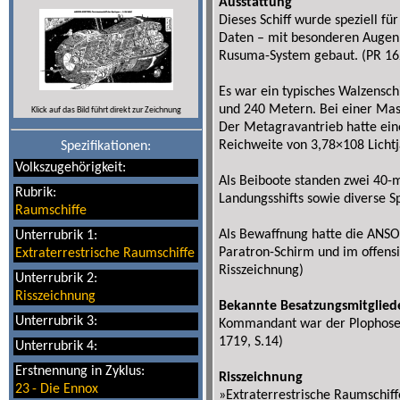
Ausstattung
Dieses Schiff wurde speziell fü
Daten – mit besonderen Augenm
Rusuma-System gebaut. (PR 162
Es war ein typisches Walzensc
und 240 Metern. Bei einer Mas
Klick auf das Bild führt direkt zur Zeichnung
Der Metagravantrieb hatte ein
Reichweite von 3,78×108 Lichtj
Spezifikationen:
Volkszugehörigkeit:
Als Beiboote standen zwei 40-m
Rubrik:
Landungsshifts sowie diverse Sp
Raumschiffe
Als Bewaffnung hatte die ANSO
Unterrubrik 1:
Paratron-Schirm und im offensiv
Extraterrestrische Raumschiffe
Risszeichnung)
Unterrubrik 2:
Risszeichnung
Bekannte Besatzungsmitglied
Unterrubrik 3:
Kommandant war der Plophoser 
1719, S.14)
Unterrubrik 4:
Erstnennung in Zyklus:
Risszeichnung
23
-
Die Ennox
»Extraterrestrische Raumschif