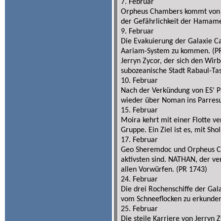
7. Februar
Orpheus Chambers kommt von s
der Gefährlichkeit der Hamam
9. Februar
Die Evakuierung der Galaxie Ca
Aariam-System zu kommen. (P
Jerryn Zycor, der sich den Wi
subozeanische Stadt Rabaul-Ta
10. Februar
Nach der Verkündung von ES' Pl
wieder über Noman ins Parres
15. Februar
Moira kehrt mit einer Flotte ve
Gruppe. Ein Ziel ist es, mit S
17. Februar
Geo Sheremdoc und Orpheus Ch
aktivsten sind. NATHAN, der ve
allen Vorwürfen. (PR 1743)
24. Februar
Die drei Rochenschiffe der Gal
vom Schneeflocken zu erkunden.
25. Februar
Die steile Karriere von Jerryn