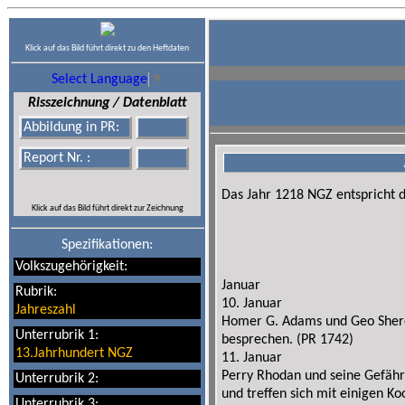
Klick auf das Bild führt direkt zu den Heftdaten
Select Language
▼
Risszeichnung / Datenblatt
Abbildung in PR:
Report Nr. :
Das Jahr 1218 NGZ entspricht 
Klick auf das Bild führt direkt zur Zeichnung
Spezifikationen:
Volkszugehörigkeit:
Januar
Rubrik:
10. Januar
Jahreszahl
Homer G. Adams und Geo Shere
Unterrubrik 1:
besprechen. (PR 1742)
13.Jahrhundert NGZ
11. Januar
Perry Rhodan und seine Gefähr
Unterrubrik 2:
und treffen sich mit einigen K
Unterrubrik 3: