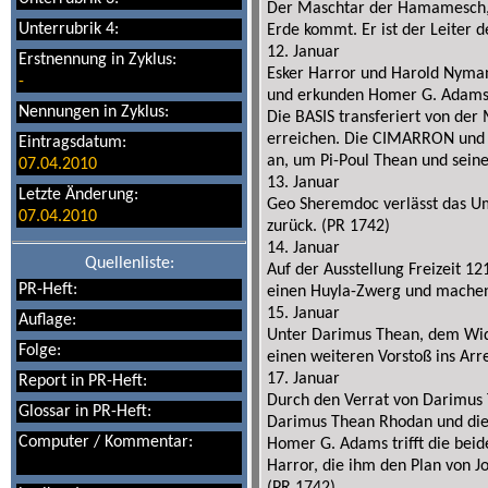
Der Maschtar der Hamamesch, Jo
Unterrubrik 4:
Erde kommt. Er ist der Leiter d
12. Januar
Erstnennung in Zyklus:
Esker Harror und Harold Nyman
-
und erkunden Homer G. Adams'
Nennungen in Zyklus:
Die BASIS transferiert von de
erreichen. Die CIMARRON und d
Eintragsdatum:
an, um Pi-Poul Thean und seine 
07.04.2010
13. Januar
Letzte Änderung:
Geo Sheremdoc verlässt das U
07.04.2010
zurück. (PR 1742)
14. Januar
Quellenliste:
Auf der Ausstellung Freizeit 
PR-Heft:
einen Huyla-Zwerg und mache
15. Januar
Auflage:
Unter Darimus Thean, dem Wide
Folge:
einen weiteren Vorstoß ins Arr
17. Januar
Report in PR-Heft:
Durch den Verrat von Darimus 
Glossar in PR-Heft:
Darimus Thean Rhodan und die
Computer / Kommentar:
Homer G. Adams trifft die be
Harror, die ihm den Plan von 