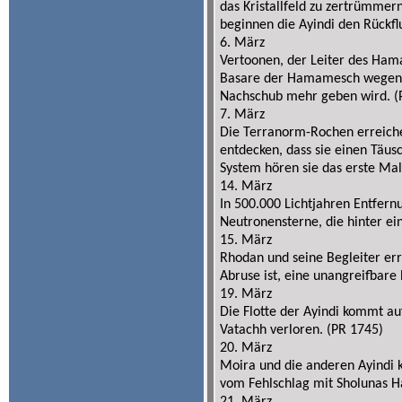
das Kristallfeld zu zertrümme
beginnen die Ayindi den Rückfl
6. März
Vertoonen, der Leiter des Ha
Basare der Hamamesch wegen A
Nachschub mehr geben wird. (
7. März
Die Terranorm-Rochen erreiche
entdecken, dass sie einen Täus
System hören sie das erste Ma
14. März
In 500.000 Lichtjahren Entfer
Neutronensterne, die hinter ein
15. März
Rhodan und seine Begleiter er
Abruse ist, eine unangreifbare 
19. März
Die Flotte der Ayindi kommt au
Vatachh verloren. (PR 1745)
20. März
Moira und die anderen Ayindi 
vom Fehlschlag mit Sholunas 