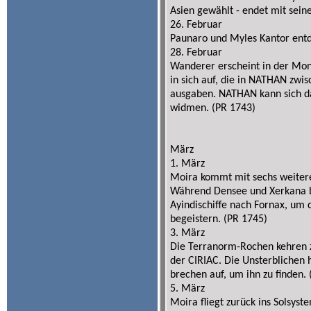
Asien gewählt - endet mit sei
26. Februar
Paunaro und Myles Kantor entd
28. Februar
Wanderer erscheint in der Mon
in sich auf, die in NATHAN zwi
ausgaben. NATHAN kann sich da
widmen. (PR 1743)
März
1. März
Moira kommt mit sechs weiteren
Während Densee und Xerkana bl
Ayindischiffe nach Fornax, um 
begeistern. (PR 1745)
3. März
Die Terranorm-Rochen kehren z
der CIRIAC. Die Unsterblichen
brechen auf, um ihn zu finden.
5. März
Moira fliegt zurück ins Solsyst