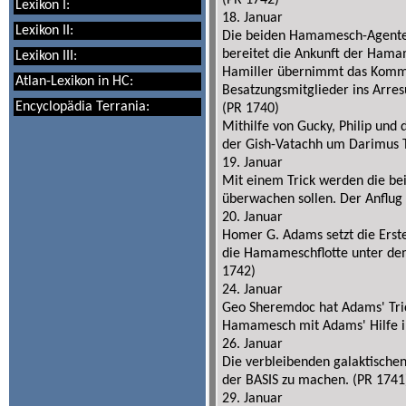
(PR 1742)
Lexikon I:
18. Januar
Lexikon II:
Die beiden Hamamesch-Agente
bereitet die Ankunft der Hamam
Lexikon III:
Hamiller übernimmt das Komman
Atlan-Lexikon in HC:
Besatzungsmitglieder ins Arres
Encyclopädia Terrania:
(PR 1740)
Mithilfe von Gucky, Philip und
der Gish-Vatachh um Darimus T
19. Januar
Mit einem Trick werden die be
überwachen sollen. Der Anflug
20. Januar
Homer G. Adams setzt die Erste
die Hamameschflotte unter dem 
1742)
24. Januar
Geo Sheremdoc hat Adams' Trick
Hamamesch mit Adams' Hilfe i
26. Januar
Die verbleibenden galaktischen
der BASIS zu machen. (PR 1741
29. Januar