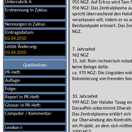
Unterrubrik 4:
955 NGZ: Auf Ertrus wird Tam 
956 NGZ: Das Zentralplasma au
Erstnennung in Zyklus:
spricht überraschend den Halu
-
veranlassen will, indem er es 
Nennungen in Zyklus:
Beistandspakt erinnert. Das Zen
NGZ.
Eintragsdatum:
03.04.2010
Letzte Änderung:
7. Jahrzehnt
03.04.2010
962 NGZ
15. Juli: Rein rechnerisch müss
Quellenliste:
keine Belege dafür.
PR-Heft:
ca. 970 NGZ: Die Linguiden ent
Kolonisierung von fremden So
Auflage:
Folge:
10. Jahrzehnt
Report in PR-Heft:
999 NGZ: Der Haluter Tasag en
Glossar in PR-Heft:
Daraufhin unternimmt Dharab 
Computer / Kommentar:
Das Zentralplasma erklärt sich
zur Überwindung des Kontrollf
ein Projekt, an dem sich mittler
Lexikon I: