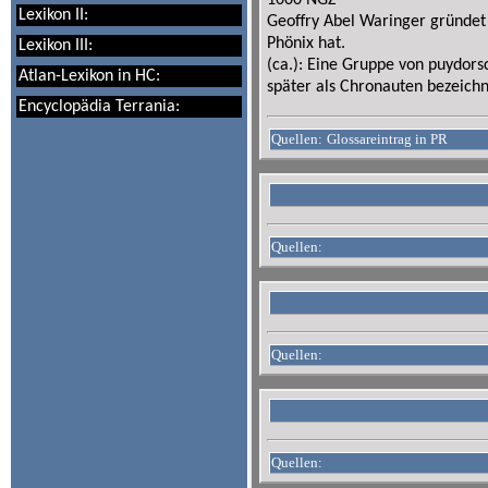
1000 NGZ
Lexikon II:
Geoffry Abel Waringer gründet 
Phönix hat.
Lexikon III:
(ca.): Eine Gruppe von puydors
Atlan-Lexikon in HC:
später als Chronauten bezeichn
Encyclopädia Terrania:
Quellen:
Glossareintrag in PR
Quellen:
Quellen:
Quellen: