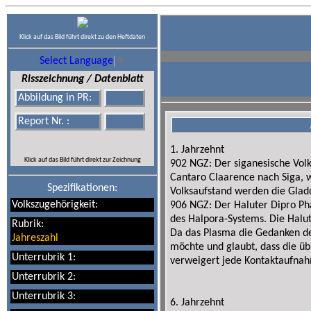
Klick auf das Bild führt direkt zu den Heftdaten
Select Language
▼
Risszeichnung / Datenblatt
Abbildung in PR:
Report Nr. :
1. Jahrzehnt
Klick auf das Bild führt direkt zur Zeichnung
902 NGZ: Der siganesische Volk
Cantaro Claarence nach Siga, 
Spezifikationen:
Volksaufstand werden die Glad
Volkszugehörigkeit:
906 NGZ: Der Haluter Dipro Ph
des Halpora-Systems. Die Halut
Rubrik:
Da das Plasma die Gedanken des
Jahreszahl
möchte und glaubt, dass die übr
Unterrubrik 1:
verweigert jede Kontaktaufnah
Unterrubrik 2:
Unterrubrik 3:
6. Jahrzehnt