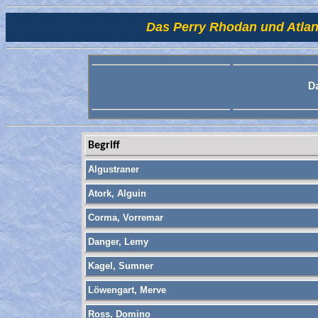
Das Perry Rhodan und Atlan 
D
Begriff
Algustraner
Atork, Alguin
Corma, Vorremar
Danger, Lemy
Kagel, Sumner
Löwengart, Merve
Ross, Domino