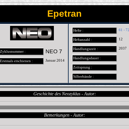
Epetran
61 - 7
Hefte :
12
Heftanzahl :
2037
Handlungszeit :
NEO 7
Zyklusnummer :
Handlungsdauer :
Januar 2014
Erstmals erschienen :
Zeitsprung :
Silberbände :
Geschichte des Neozyklus - Autor:
Bemerkungen - Autor: