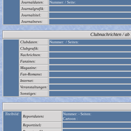
Journaldaten:
Nummer:
/
Seite:
Journalgrafik:
Journaltitel:
Journalnews:
Clubnachrichten / a
Clubdaten:
Nummer:
/
Seiten:
Clubgrafik:
Nachrichten:
Fanzines:
Magazine:
Fan-Romane
:
Internet:
Veranstaltungen:
Sonstiges:
Titelbild:
Nummer:
-
Seiten:
Reportdaten
:
Cartoon :
Reporttitel
: