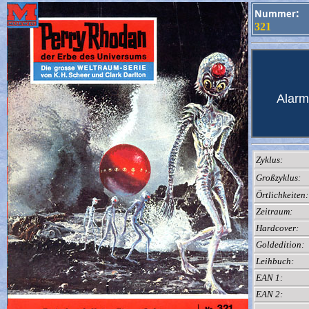
:
Nummer
321
Alarm
Zyklus:
Großzyklus:
Örtlichkeiten:
Zeitraum:
Hardcover:
Goldedition:
Leihbuch:
EAN 1:
EAN 2: