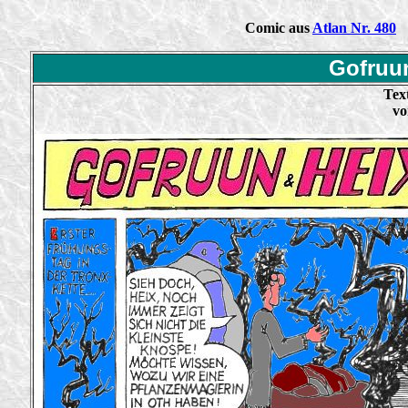
Comic aus
Atlan Nr. 480
Gofruun
Tex
vo