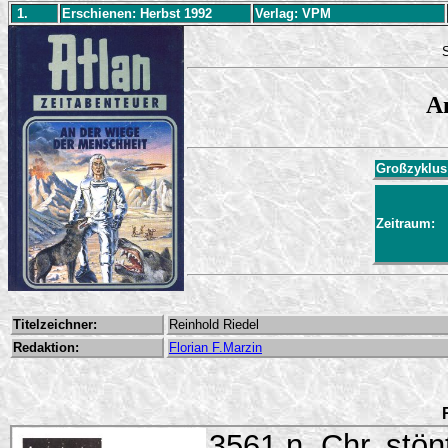
1.
Erschienen: Herbst 1992
Verlag: VPM
S
A
Großzyklu
Zeitraum:
Titelzeichner:
Reinhold Riedel
Redaktion:
Florian F.Marzin
3561 n. Chr. stö